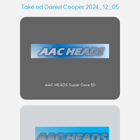
Také od Daniel Cooper 2024_12_05
AAC HEADS Super Core 50