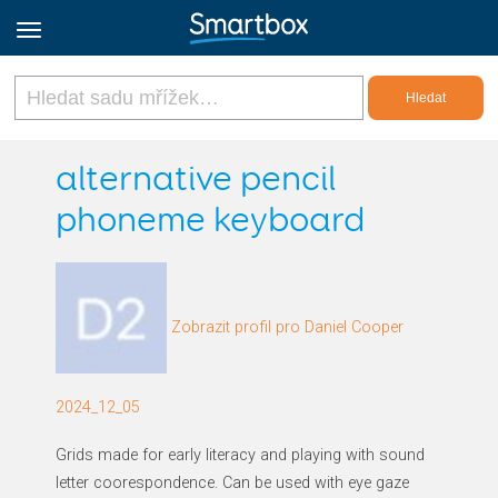
Online Grids
alternative pencil
phoneme keyboard
Přihlásit
Zaregistrovat se
Zobrazit profil pro Daniel Cooper
Czech
2024_12_05
Grids made for early literacy and playing with sound
letter coorespondence. Can be used with eye gaze