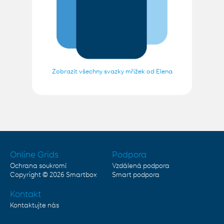
Zobrazit všechny svazky mřížek od Elena
Online Grids
Podpora
Ochrana soukromí
Vzdálená podpora
Copyright © 2026
Smartbox
Smart podpora
Kontakt
Kontaktujte nás