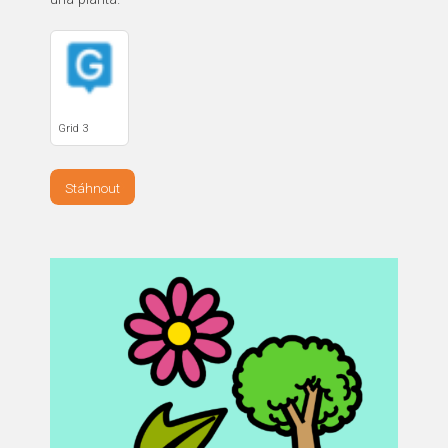
Grid 3
Stáhnout