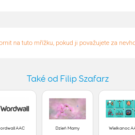
rnit na tuto mřížku, pokud ji považujete za nev
Také od Filip Szafarz
ordwall AAC
Dzień Mamy
Wielkanoc A