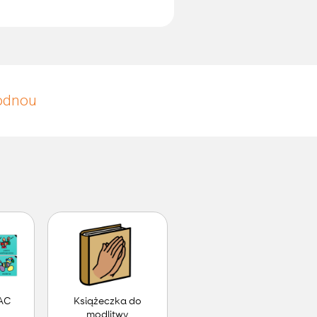
hodnou
AC
Książeczka do
modlitwy