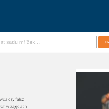
wda czy fałsz,
nych w zajęciach