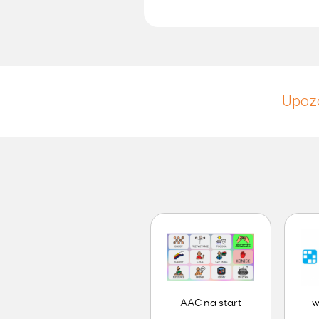
Upozo
AAC na start
w