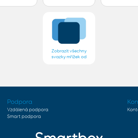
Zobrazit všechny
svazky mřížek od
Filip Szafarz
Podpora
Kon
Vzdálená podpora
Kont
Smart podpora