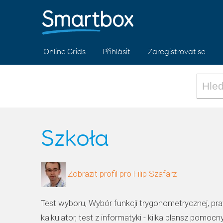
Online Grids
Přihlásit
Zaregistrovat se
Szkoła
Zobrazit profil pro Filip Szafarz
Test wyboru, Wybór funkcji trygonometrycznej, pra
kalkulator, test z informatyki - kilka plansz pomoc