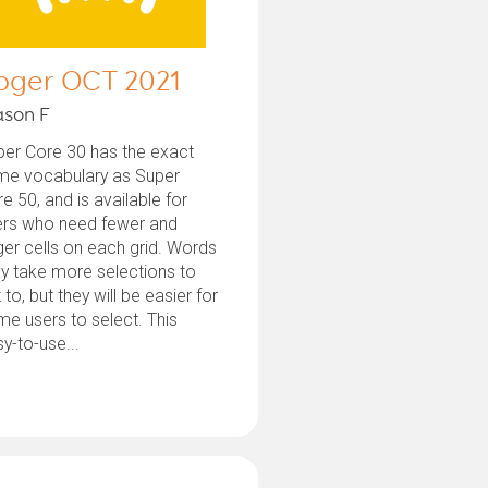
oger OCT 2021
son F
per Core 30 has the exact
me vocabulary as Super
e 50, and is available for
ers who need fewer and
ger cells on each grid. Words
y take more selections to
 to, but they will be easier for
e users to select. This
y-to-use...