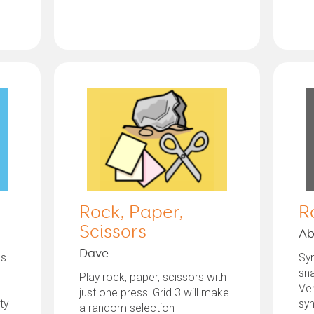
Rock, Paper,
R
Scissors
Ab
Dave
ds
Sym
o
sn
Play rock, paper, scissors with
Ve
just one press! Grid 3 will make
ty
sy
a random selection