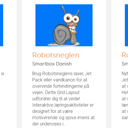
Robotsneglen
R
Smartbox Danish
Sm
 is
Brug Robotsneglens laser, Jet
Nýt
Pack eller vandkanon for at
Jet
overvinde forhindringerne på
at 
vejen. Dette Grid Layout
Het
udfordrer dig til at vinde!
at 
Interaktive læringsaktiviteter er
lær
designet for at være
at 
motiverende og sjove imens at
sa
der undervises i...