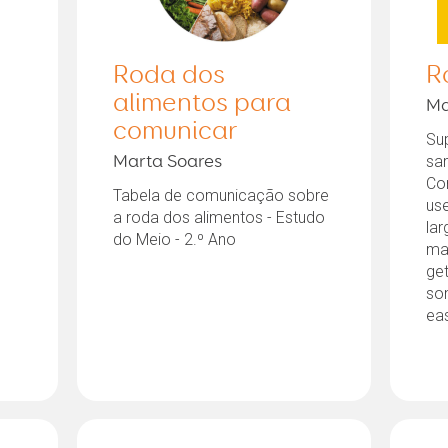
Roda dos
R
alimentos para
Ma
comunicar
Su
sa
Marta Soares
Cor
Tabela de comunicação sobre
us
a roda dos alimentos - Estudo
lar
do Meio - 2.º Ano
ma
get
som
eas