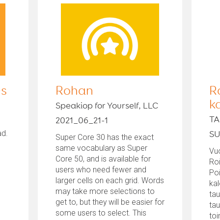
es
Rohan
R
k
Speakiop for Yourself, LLC
TA
2021_06_21-1
ad.
S
Super Core 30 has the exact
same vocabulary as Super
Vuo
Core 50, and is available for
Roi
users who need fewer and
Po
larger cells on each grid. Words
kal
may take more selections to
tau
get to, but they will be easier for
tau
some users to select. This
toi