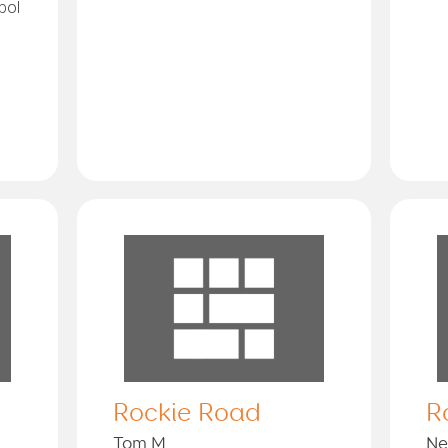
bol
,
Rockie Road
R
Tom M
Ne