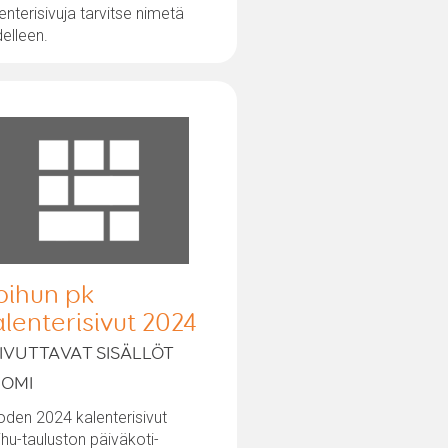
enterisivuja tarvitse nimetä
elleen.
oihun pk
alenterisivut 2024
IVUTTAVAT SISÄLLÖT
UOMI
den 2024 kalenterisivut
hu-tauluston päiväkoti-