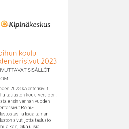
oihun koulu
alenterisivut 2023
IVUTTAVAT SISÄLLÖT
UOMI
den 2023 kalenterisivut
hu-tauluston koulu-versioon.
ista ensin vanhan vuoden
enterisivut Roihu-
lustostasi ja lisää tämän
luston sivut, jotta taulusto
mii oikein, eikä uusia