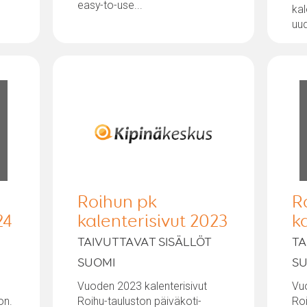
easy-to-use...
kal
uud
Roihun pk
R
24
kalenterisivut 2023
k
TAIVUTTAVAT SISÄLLÖT
TA
SUOMI
S
Vuoden 2023 kalenterisivut
Vuo
on.
Roihu-tauluston päiväkoti-
Roi