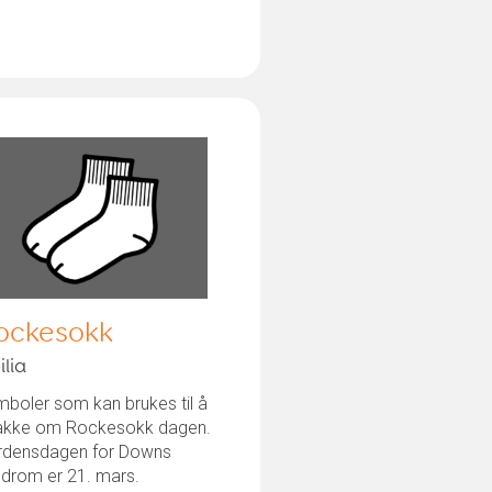
ockesokk
ilia
boler som kan brukes til å
akke om Rockesokk dagen.
rdensdagen for Downs
ndrom er 21. mars.