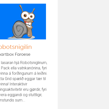
obotsnigilin
artbox Faroese
 lasaran hjá Robotsniglinum,
 Pack ella vatnkanónina, fyri
vinna á forðingunum á leiðini.
ta Grid spælið eggjar tær til
vinna! Interaktivir
ingsaktivitetir eru gjørdir, fyri
vera eggjandi og stuttligir,
mstundis sum...