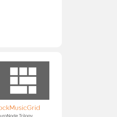
ockMusicGrid
uroNode Trilogy