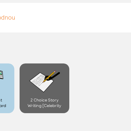
hodnou
t
2 Choice Story
ard
Writing [Celebrity
Date]