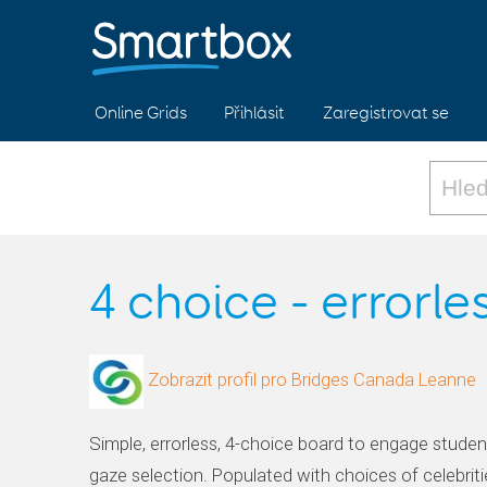
Online Grids
Přihlásit
Zaregistrovat se
4 choice - errorle
Zobrazit profil pro Bridges Canada Leanne
Simple, errorless, 4-choice board to engage studen
gaze selection. Populated with choices of celebrit