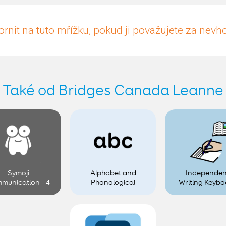
rnit na tuto mřížku, pokud ji považujete za nev
Také od Bridges Canada Leanne
Symoji
Alphabet and
Independen
munication - 4
Phonological
Writing Keybo
choice
Awareness