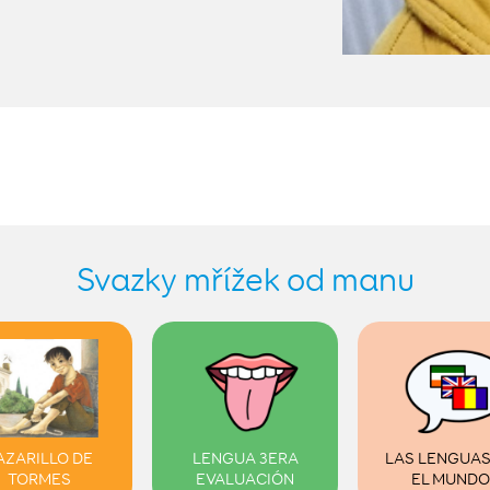
Svazky mřížek od manu
AZARILLO DE
LENGUA 3ERA
LAS LENGUAS
TORMES
EVALUACIÓN
EL MUNDO