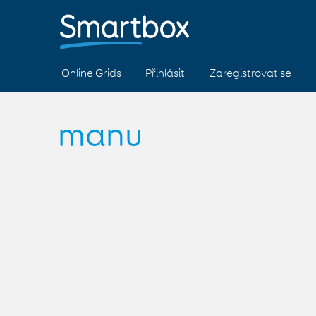
Online Grids
Přihlásit
Zaregistrovat se
manu