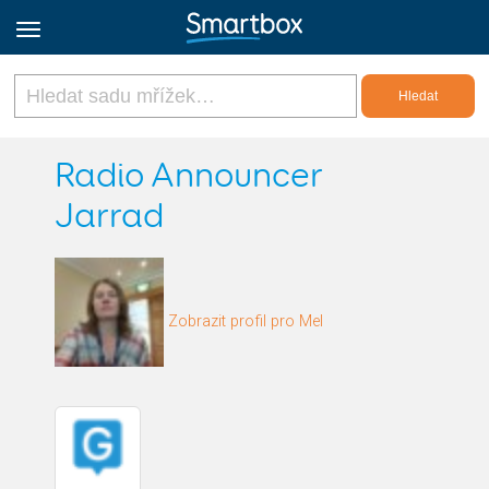
Online Grids
Radio Announcer
Jarrad
Přihlásit
Zaregistrovat se
Zobrazit profil pro Mel
Czech