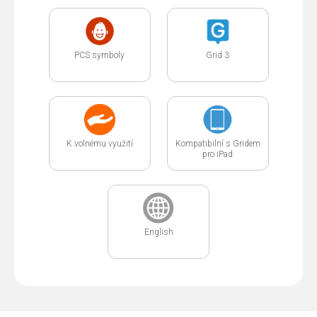
PCS symboly
Grid 3
K volnému využití
Kompatibilní s Gridem
pro iPad
English