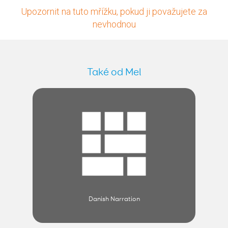
Upozornit na tuto mřížku, pokud ji považujete za
nevhodnou
Také od Mel
Danish Narration