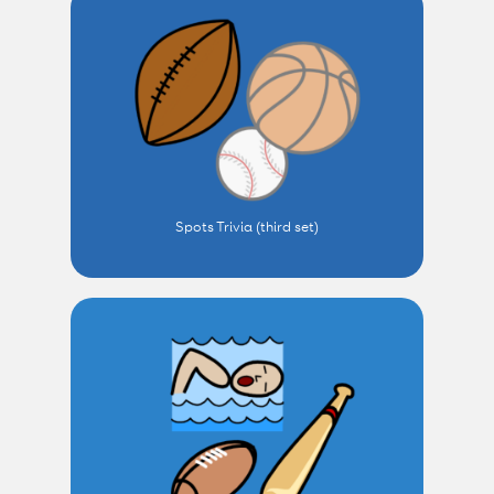
Spots Trivia (third set)