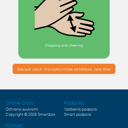
Clapping and cheering
Zobrazit všech 10 svazků mřížek od Melissa. Jane Allan
Online Grids
Podpora
Ochrana soukromí
Vzdálená podpora
Copyright © 2026
Smartbox
Smart podpora
Kontakt