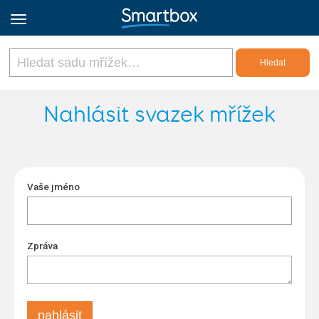
Online Grids
Nahlásit svazek mřížek
Přihlásit
Vaše jméno
Zaregistrovat se
Czech
Zpráva