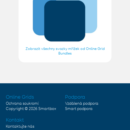
Zobrazit všechny svazky mřížek od Online Grid
Bundles
Online Grids
Podpora
Ochrana soukromí
Vzdálená podpora
Copyright © 2026
Smartbox
Smart podpora
Kontakt
Kontaktujte nás