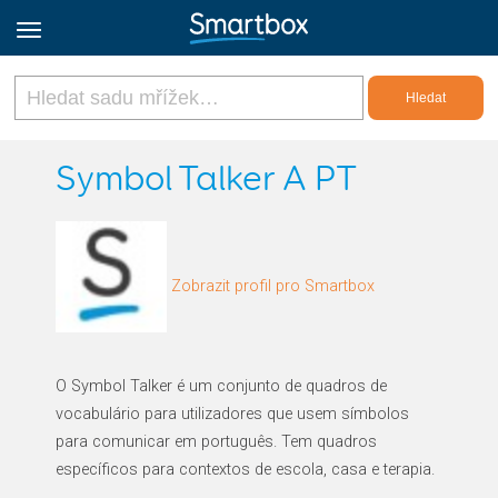
Online Grids
Symbol Talker A PT
Přihlásit
Zobrazit profil pro Smartbox
Zaregistrovat se
Czech
O Symbol Talker é um conjunto de quadros de
vocabulário para utilizadores que usem símbolos
para comunicar em português. Tem quadros
específicos para contextos de escola, casa e terapia.