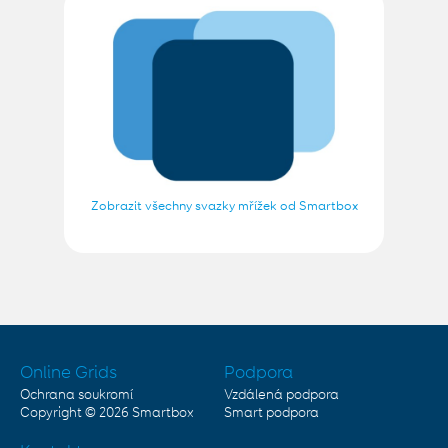
Zobrazit všechny svazky mřížek od Smartbox
Online Grids
Podpora
Ochrana soukromí
Vzdálená podpora
Copyright © 2026
Smartbox
Smart podpora