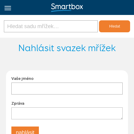
Online Grids
Nahlásit svazek mřížek
Přihlásit
Vaše jméno
Zaregistrovat se
Czech
Zpráva