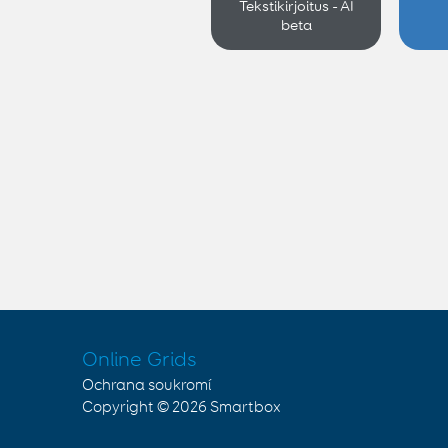
Tekstikirjoitus - AI
beta
Online Grids
Ochrana soukromí
Copyright © 2026
Smartbox