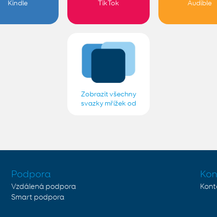
Kindle
TikTok
Audible
Zobrazit všechny
svazky mřížek od
Smartbox Finnish
Podpora
Kon
Vzdálená podpora
Kont
Smart podpora