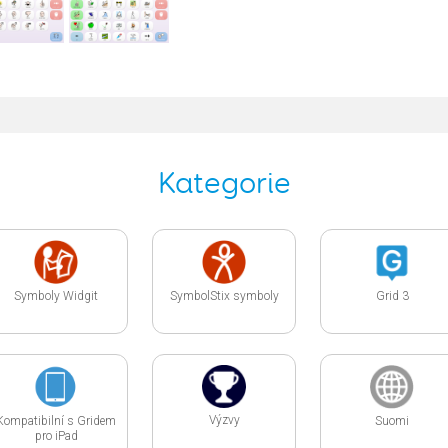
Kategorie
Symboly Widgit
SymbolStix symboly
Grid 3
Výzvy
Kompatibilní s Gridem
Suomi
pro iPad