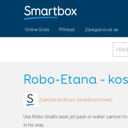
Online Grids
Přihlásit
Zaregistrovat se
Robo-Etana - ko
Zobrazit profil pro Smartbox Finnish
Use Robo Snail’s laser, jet pack or water cannon t
in his way.