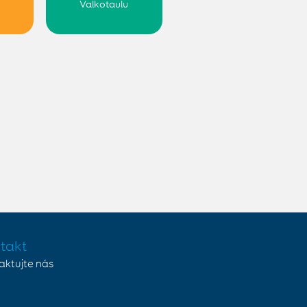
Valkotaulu
takt
aktujte nás