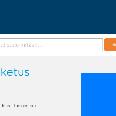
sketus
o defeat the obstacles