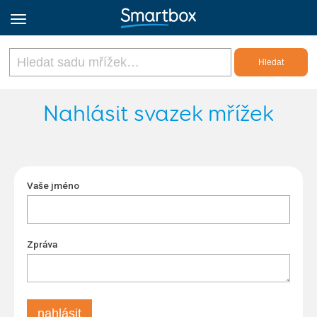
Online Grids
Nahlásit svazek mřížek
Přihlásit
Vaše jméno
Zaregistrovat se
Czech
Zpráva