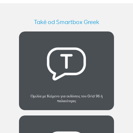
Také od Smartbox Greek
Ομιλία με Κείμενο για εκδόσεις του Grid 96 ή
παλαιότερες