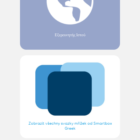
Εξερευνητής Ιστού
Zobrazit všechny svazky mřížek od Smartbox
Greek