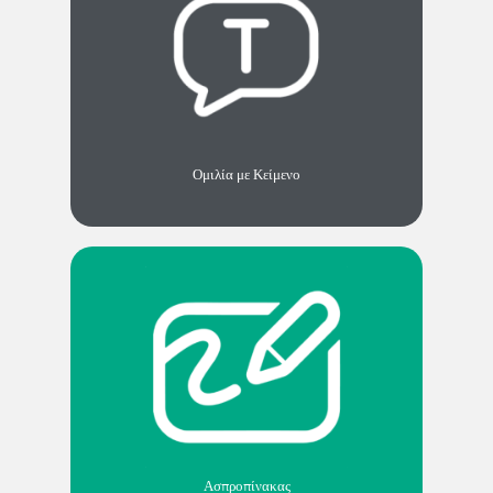
Ομιλία με Κείμενο
Ασπροπίνακας