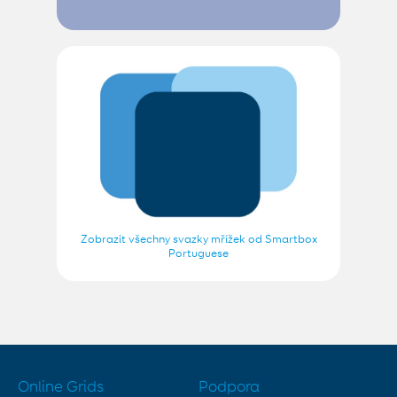
Zobrazit všechny svazky mřížek od Smartbox
Portuguese
Online Grids
Podpora