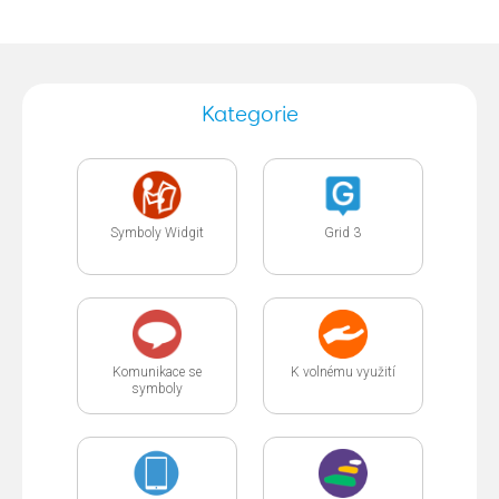
Kategorie
Symboly Widgit
Grid 3
Komunikace se
K volnému využití
symboly