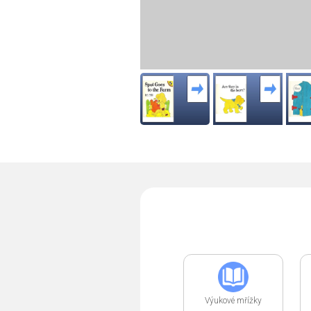
Výukové mřížky