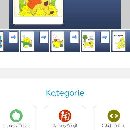
Kategorie
Interaktivní učení
Symboly Widgit
Ovládání očima