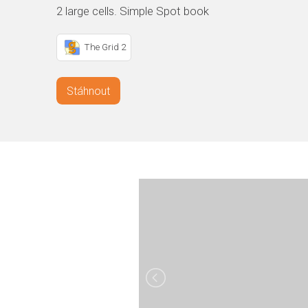
2 large cells. Simple Spot book
The Grid 2
Stáhnout