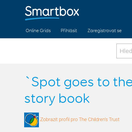
Online Grids
Přihlásit
Zaregistrovat se
`Spot goes to th
story book
Zobrazit profil pro The Children's Trust