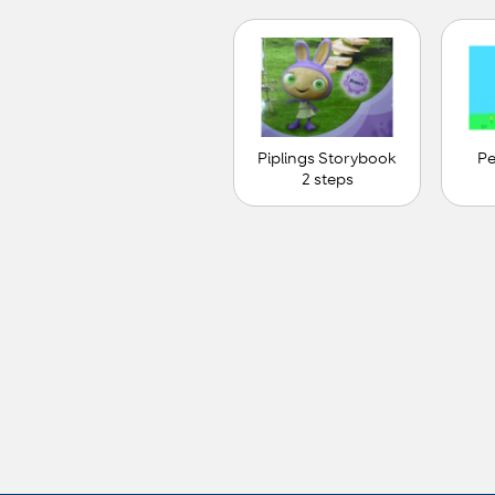
Piplings Storybook
Pe
2 steps