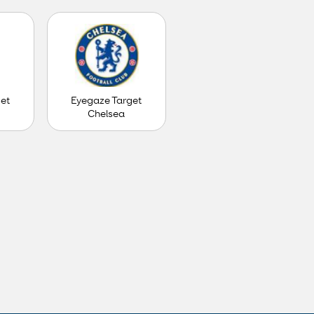
get
Eyegaze Target
Chelsea