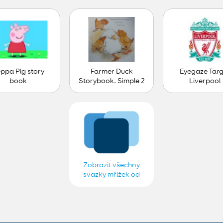
ppa Pig story
Farmer Duck
Eyegaze Tar
book
Storybook. Simple 2
Liverpool
Cells
Zobrazit všechny
svazky mřížek od
The Children's Trust