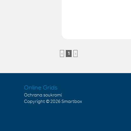
«
1
»
Online Grids
Ochrana soukromí
Copyright © 2026
Smartbox