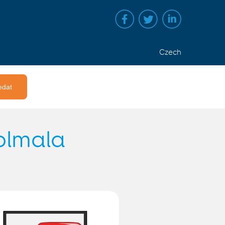
Czech
olmala