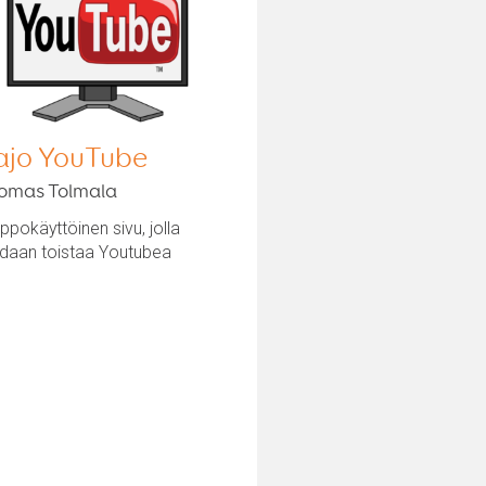
ajo YouTube
omas Tolmala
ppokäyttöinen sivu, jolla
idaan toistaa Youtubea