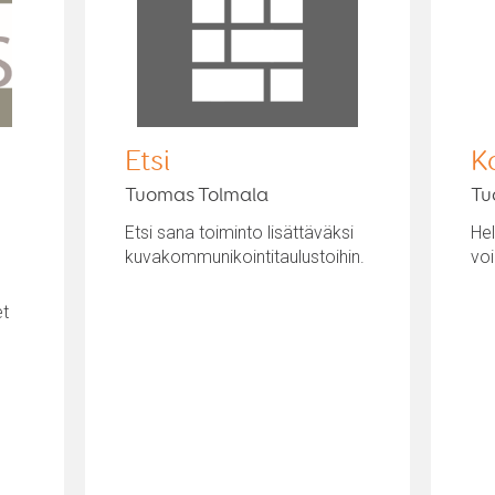
Etsi
K
Tuomas Tolmala
Tu
Etsi sana toiminto lisättäväksi
Hel
kuvakommunikointitaulustoihin.
vo
et