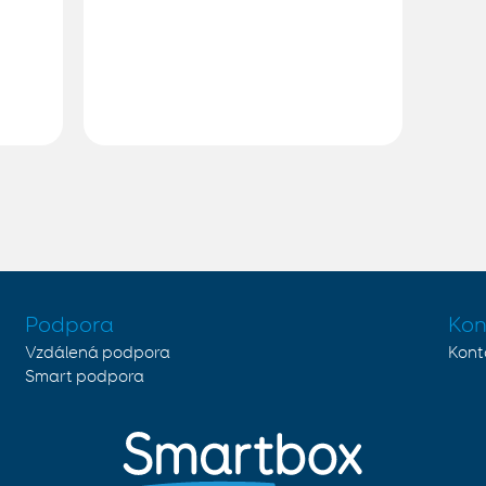
Podpora
Kon
Vzdálená podpora
Kont
Smart podpora