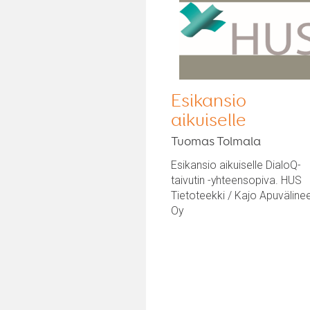
Esikansio
aikuiselle
Tuomas Tolmala
Esikansio aikuiselle DialoQ-
taivutin -yhteensopiva. HUS
Tietoteekki / Kajo Apuväline
Oy