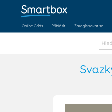
Online Grids
Přihlásit
Zaregistrovat se
Svazk