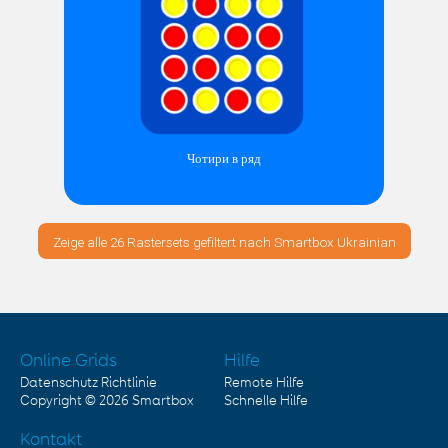
Чотири в ряд
Zeige alle 26 Rastersets gefiltert nach Smartbox Ukrainian
Online Grids
Hilfe
Datenschutz Richtlinie
Remote Hilfe
Copyright © 2026
Smartbox
Schnelle Hilfe
Kontakt