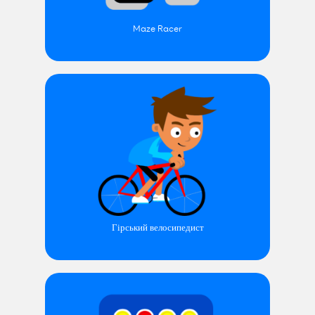
Maze Racer
Гірський велосипедист