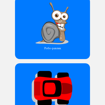
Робо-равлик