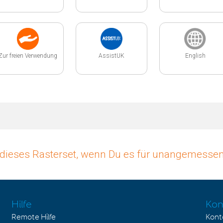
Zur freien Verwendung
AssistUK
English
dieses Rasterset, wenn Du es für unangemessen 
Hilfe
Kon
Remote Hilfe
Kont