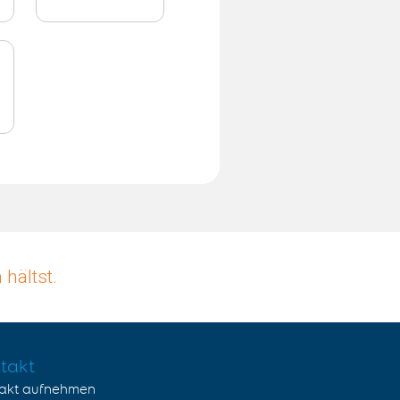
hältst.
takt
akt aufnehmen