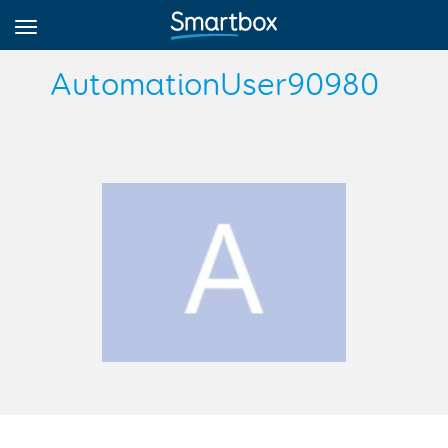
AutomationUser90980
Online Grids
Anmeldung
Registrieren
Deutsch