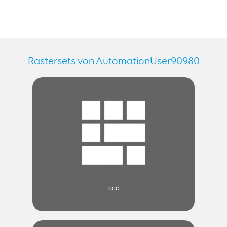
Rastersets von AutomationUser90980
ccc