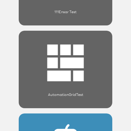
111Ensar Test
AutomationGridTest