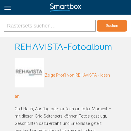
Online Grids
REHAVISTA-Fotoalbum
Anmeldung
Zeige Profil von REHAVISTA - Ideen
Registrieren
Deutsch
an.
Ob Urlaub, Ausflug oder einfach ein toller Moment –
mit diesen Grid-Seitensets können Fotos gezeiugt,
Geschichten dazu erzählt und Erlebnisse geteilt
werden. Das Fotoalbum bietet verschiedene