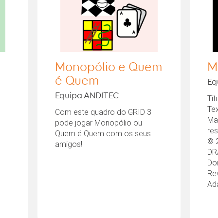
Monopólio e Quem
M
é Quem
Eq
Equipa ANDITEC
Tít
Tex
Com este quadro do GRID 3
Ma
pode jogar Monopólio ou
re
Quem é Quem com os seus
© 
amigos!
DR
Do
Rev
Ada