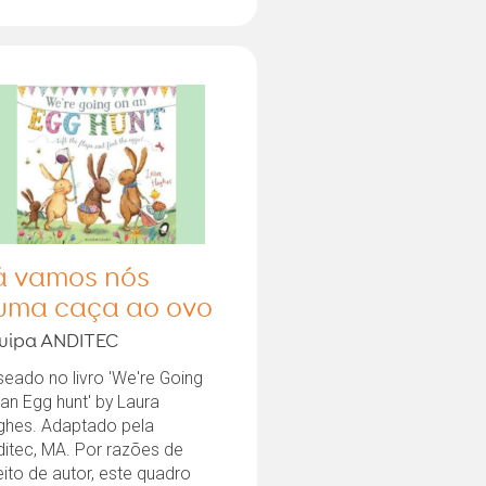
á vamos nós
uma caça ao ovo
uipa ANDITEC
eado no livro 'We're Going
an Egg hunt' by Laura
ghes. Adaptado pela
ditec, MA. Por razões de
eito de autor, este quadro