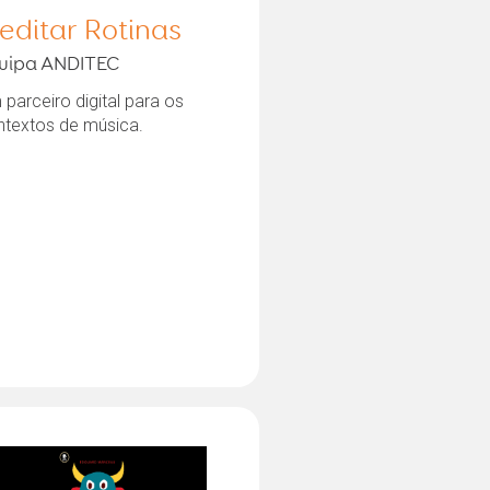
editar Rotinas
uipa ANDITEC
parceiro digital para os
ntextos de música.