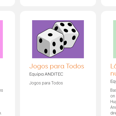
Jogos para Todos
L
n
Equipa ANDITEC
Eq
Jogos para Todos
ns
Bas
on 
Hu
An
o.
dir