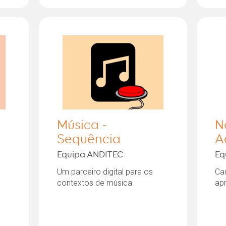
Música -
N
Sequência
A
Equipa ANDITEC
Eq
Um parceiro digital para os
Ca
contextos de música.
ap