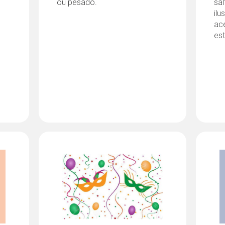
ou pesado.
sal
ilu
ac
es