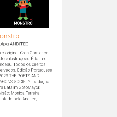
onstro
uipa ANDITEC
ulo original: Gros Cornichon.
to e ilustrações: Édouard
nceau. Todos os direitos
servados. Edição Portuguesa
2023 THE POETS AND
AGONS SOCIETY. Tradução:
ra Batalim SotoMayor.
isão: Mónica Ferreira.
ptado pela Anditec,...