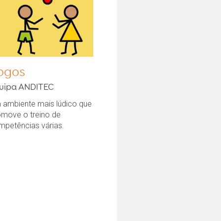
ogos
uipa ANDITEC
 ambiente mais lúdico que
omove o treino de
mpetências várias.