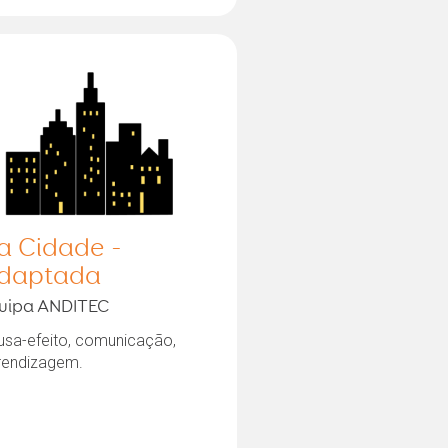
a Cidade -
daptada
uipa ANDITEC
usa-efeito, comunicação,
rendizagem.