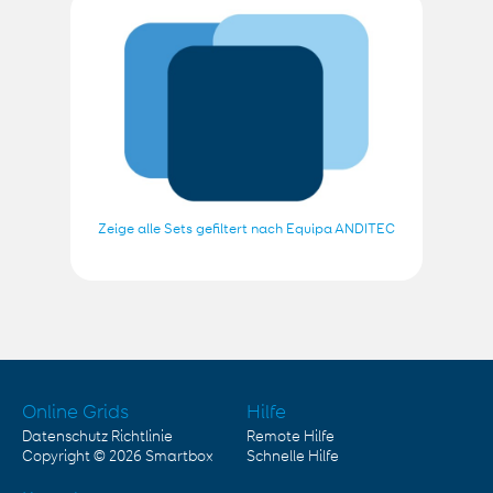
Zeige alle Sets gefiltert nach Equipa ANDITEC
Online Grids
Hilfe
Datenschutz Richtlinie
Remote Hilfe
Copyright © 2026
Smartbox
Schnelle Hilfe