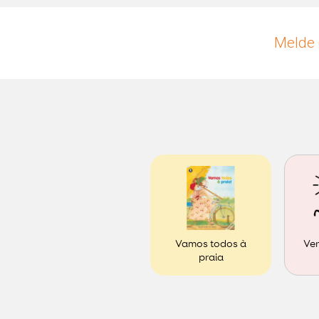
Melde 
Ver
Vamos todos à
praia