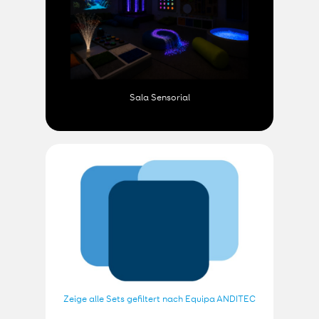
Sala Sensorial
Zeige alle Sets gefiltert nach Equipa ANDITEC