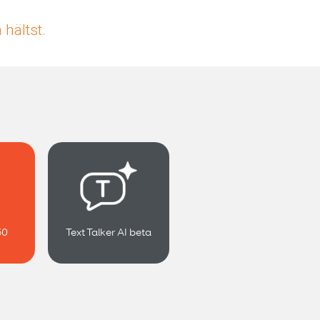
hältst.
50
Text Talker AI beta