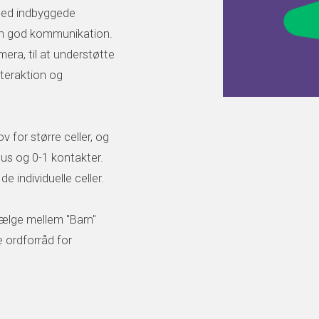
med indbyggede
 en god kommunikation.
ra, til at understøtte
teraktion og
 for større celler, og
mus og 0-1 kontakter.
e individuelle celler.
vælge mellem "Barn"
e ordforråd for