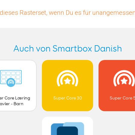
dieses Rasterset, wenn Du es für unangemessen 
Auch von Smartbox Danish
er Core Læring
Super Core 30
Super Core 
tavler - Barn