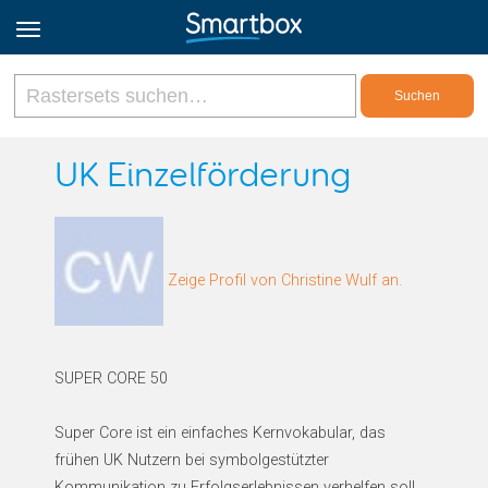
Online Grids
UK Einzelförderung
Anmeldung
Zeige Profil von Christine Wulf an.
Registrieren
Deutsch
SUPER CORE 50
Super Core ist ein einfaches Kernvokabular, das
frühen UK Nutzern bei symbolgestützter
Kommunikation zu Erfolgserlebnissen verhelfen soll.