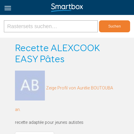
Online Grids
Recette ALEXCOOK
EASY Pâtes
Anmeldung
Registrieren
Zeige Profil von Aurélie BOUTOUBA
Deutsch
an.
recette adaptée pour jeunes autistes