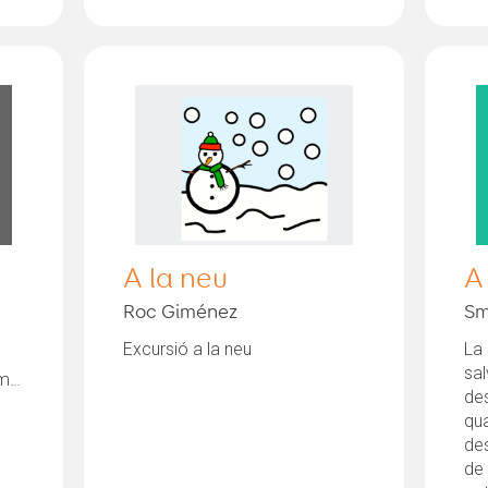
A la neu
A
Roc Giménez
Sm
Excursió a la neu
La 
sal
josejaviergutierrezlomas@gmail.com
de
qua
des
de 