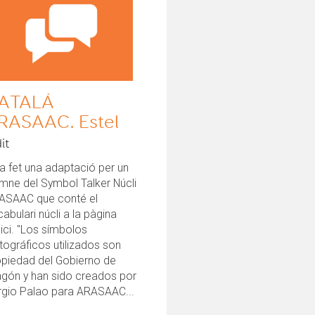
ATALÀ
RASAAC. Estel
it
a fet una adaptació per un
mne del Symbol Talker Núcli
ASAAC que conté el
abulari núcli a la pàgina
nici. "Los símbolos
tográficos utilizados son
opiedad del Gobierno de
agón y han sido creados por
rgio Palao para ARASAAC...