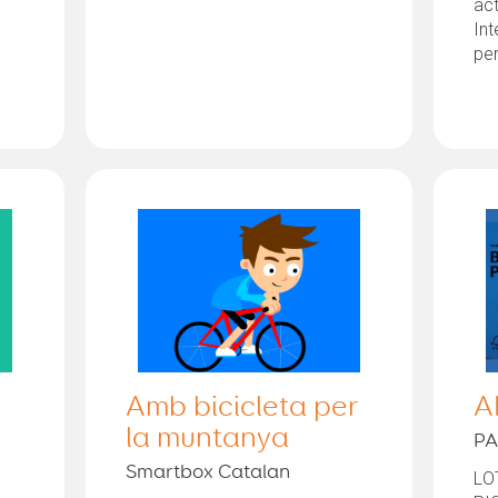
act
Int
per
Amb bicicleta per
A
la muntanya
PA
Smartbox Catalan
LO