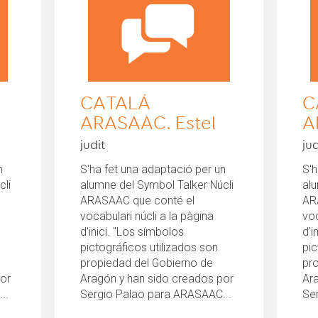
CATALÀ
C
ARASAAC. Estel
A
judit
jud
n
S'ha fet una adaptació per un
S'h
cli
alumne del Symbol Talker Núcli
alu
ARASAAC que conté el
AR
vocabulari núcli a la pàgina
voc
d'inici. "Los símbolos
d'i
pictográficos utilizados son
pic
propiedad del Gobierno de
pr
por
Aragón y han sido creados por
Ar
..
Sergio Palao para ARASAAC...
Se