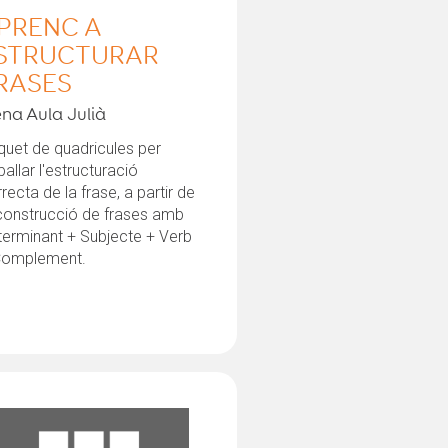
PRENC A
STRUCTURAR
RASES
ena Aula Julià
uet de quadricules per
ballar l'estructuració
recta de la frase, a partir de
 construcció de frases amb
terminant + Subjecte + Verb
Complement.