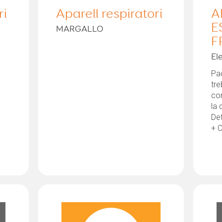
ri
Aparell respiratori
A
E
MARGALLO
F
El
Paq
tre
cor
la
De
+ 