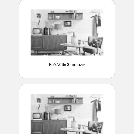
ReAACtis Gridplayer