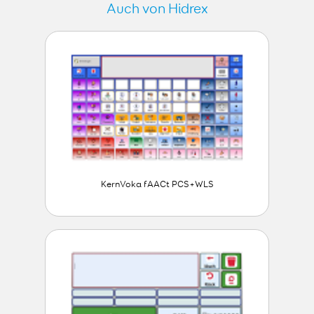
Auch von Hidrex
KernVoka fAACt PCS+WLS