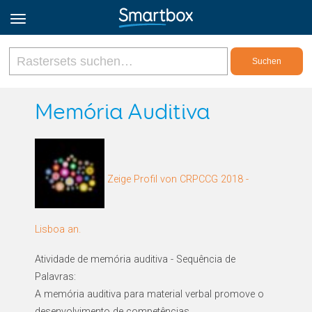
Online Grids
Memória Auditiva
Anmeldung
Zeige Profil von CRPCCG 2018 -
Registrieren
Deutsch
Lisboa an.
Atividade de memória auditiva - Sequência de
Palavras:
A memória auditiva para material verbal promove o
desenvolvimento de competências