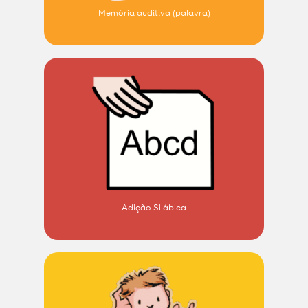
Memória auditiva (palavra)
Adição Silábica