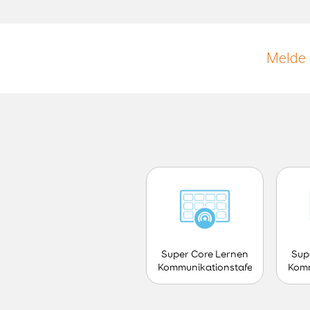
Melde 
Super Core Lernen
Sup
Kommunikationstafel
Komm
- Teen