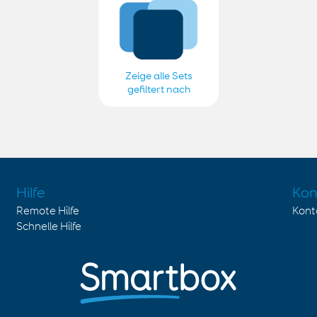
Zeige alle Sets
gefiltert nach
Smartbox German
Hilfe
Kon
Remote Hilfe
Kont
Schnelle Hilfe