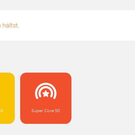
hältst.
30
Super Core 50