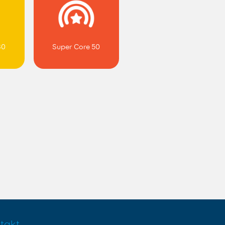
30
Super Core 50
takt