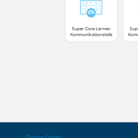
Super Core Lernen
Sup
Kommunikationstafel
Komm
- Teen
Online Grids