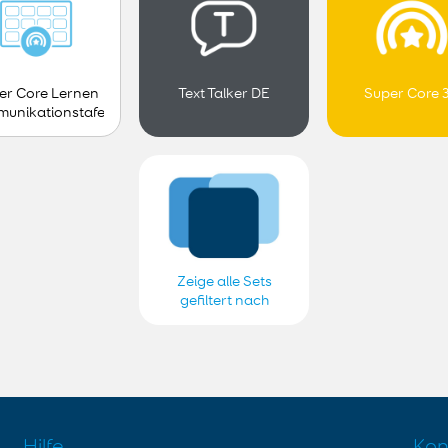
er Core Lernen
Text Talker DE
Super Core 
unikationstafel
- Kind
Zeige alle Sets
gefiltert nach
Smartbox German
Hilfe
Kon