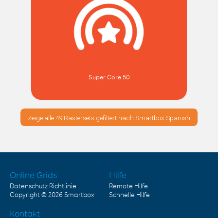
Super Core 50
Zeige alle 49 Rastersets gefiltert nach Smartbox Spanish
Online Grids
Hilfe
Datenschutz Richtlinie
Remote Hilfe
Copyright © 2026
Smartbox
Schnelle Hilfe
Kontakt