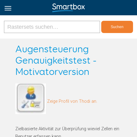
Online Grids
Augensteuerung
Genauigkeitstest -
Anmeldung
Motivatorversion
Registrieren
Deutsch
Zeige Profil von Thodi an.
Zielbasierte Aktivität zur Überprüfung wieviel Zellen ein
Benutzer erfassen kann.