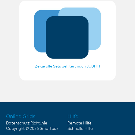
Zeige alle Sets gefiltert nach JUDITH
Online Grids
Hilfe
Datenschutz Richtlinie
Remote Hilfe
Copyright © 2026
Smartbox
Schnelle Hilfe