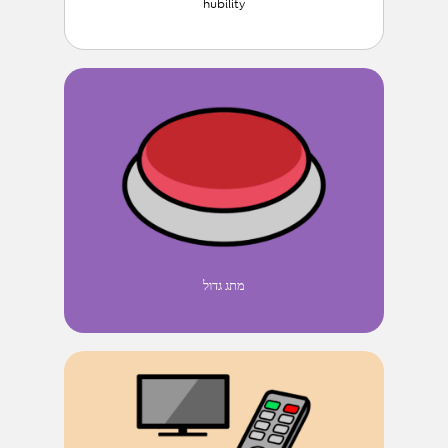
hubility
מתג גדול