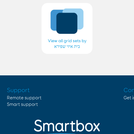
View all grid sets by
בית איזי שפירא
Support
Con
Remote support
Get 
Smart support