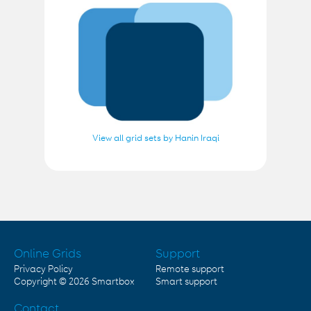
View all grid sets by Hanin Iraqi
Online Grids
Support
Privacy Policy
Remote support
Copyright © 2026
Smartbox
Smart support
Contact