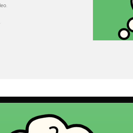
deo.
4