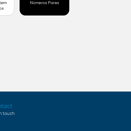
 tem
Números Pares
os
tact
in touch