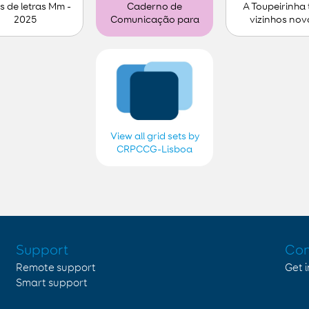
s de letras Mm -
A Toupeirinha
Caderno de
2025
vizinhos nov
Comunicação para
personalizar (1)
View all grid sets by
CRPCCG-Lisboa
2018, 2019, 2020,
2021, 2022, 2023,
2024 e 2025
Support
Con
Remote support
Get 
Smart support