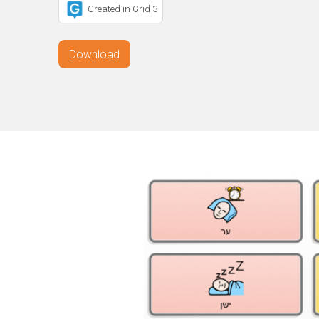
Created in Grid 3
Download