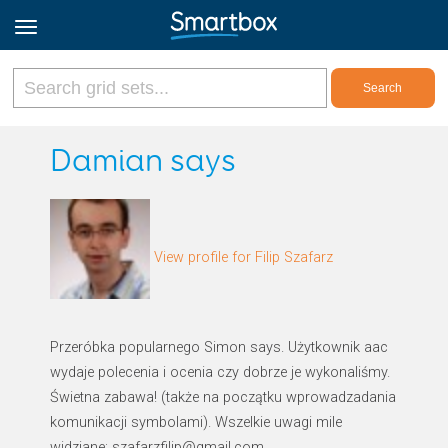
Online Grids
Damian says
Log in
View profile for Filip Szafarz
Sign up
English
Przeróbka popularnego Simon says. Użytkownik aac
wydaje polecenia i ocenia czy dobrze je wykonaliśmy.
Świetna zabawa! (także na początku wprowadzadania
komunikacji symbolami). Wszelkie uwagi mile
widziane: szafarzfilip@gmail.com