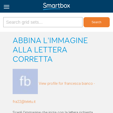
Online Grids
ABBINA L'IMMAGINE
ALLA LETTERA
Log in
CORRETTA
Sign up
English
View profile for francesca bianco -
fra22@teletu.it
Scegli l'immagine che inizia con la lettera richiesta