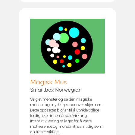
Magisk Mus
Smartbox Norwegian
Velg et mønster og se den magiske
musen lage nydelige spor over skjermen.
Dette oppsettet bidrar til å utvikle tidlige
ferdigheter innen årsak/virknng.
Interaktiv læring er laget for å være
motiverende og morsomt, samtidig som
du trener viktige...