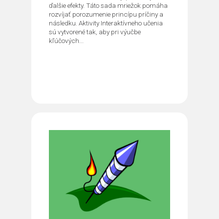
ďalšie efekty. Táto sada mriežok pomáha
rozvíjať porozumenie princípu príčiny a
následku. Aktivity Interaktívneho učenia
sú vytvorené tak, aby pri výučbe
kľúčových...