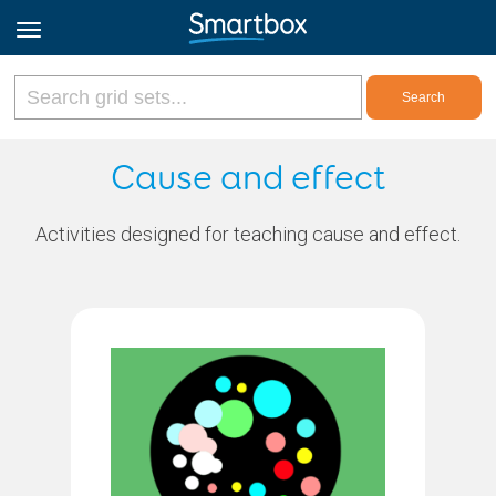
Online Grids
Cause and effect
Log in
Activities designed for teaching cause and effect.
Sign up
English