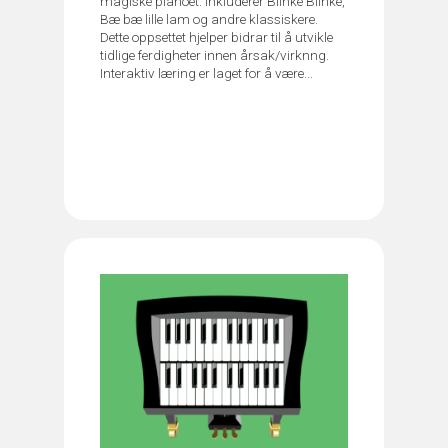
magiske pianoet. Inkluderer Blinke Blinke,
Bæ bæ lille lam og andre klassiskere.
Dette oppsettet hjelper bidrar til å utvikle
tidlige ferdigheter innen årsak/virknng.
Interaktiv læring er laget for å være...