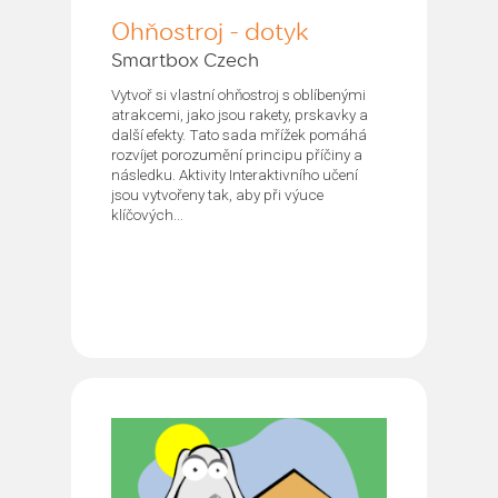
Ohňostroj - dotyk
Smartbox Czech
Vytvoř si vlastní ohňostroj s oblíbenými
atrakcemi, jako jsou rakety, prskavky a
další efekty. Tato sada mřížek pomáhá
rozvíjet porozumění principu příčiny a
následku. Aktivity Interaktivního učení
jsou vytvořeny tak, aby při výuce
klíčových...