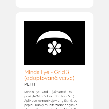
Minds Eye - Grid 3
(adaptovaná verze)
PETIT
Mind's Eye - Grid 3. (Uživatelé-iOS
použijte:'Mind's Eye - Grid for iPad')
Aplikace komunikuje v angličtině: do
popisu buňky musíte zadat anglická