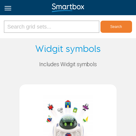
Online Grids
Widgit symbols
Log in
Includes Widgit symbols
Sign up
English