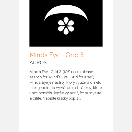
Minds Eye - Grid 3
ADROS
Mind's Eye - Grid 3. (iOS users please
search for 'Mind's Eye - Grid for iPad')
Mind's Eye je nástroj, ktorý využíva umelú
inteligenciu na vytváranie obrázkov, ktoré
vám pomôžu lepšie vyjadriť, čo si myslíte
a cítite. Napíšte krátky popis...