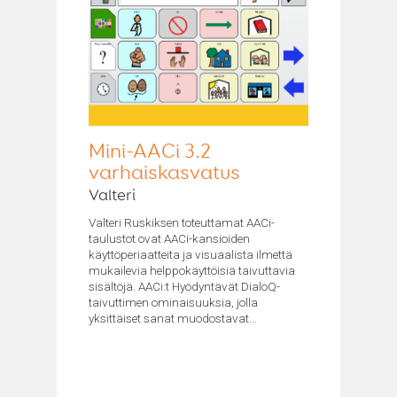
Mini-AACi 3.2
varhaiskasvatus
Valteri
Valteri Ruskiksen toteuttamat AACi-
taulustot ovat AACi-kansioiden
käyttöperiaatteita ja visuaalista ilmettä
mukailevia helppokäyttöisiä taivuttavia
sisältöjä. AACi:t Hyödyntävät DialoQ-
taivuttimen ominaisuuksia, jolla
yksittäiset sanat muodostavat...