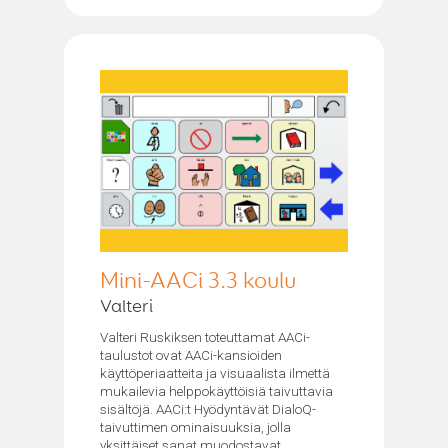
Mini-AACi 3.3 koulu
Valteri
Valteri Ruskiksen toteuttamat AACi-
taulustot ovat AACi-kansioiden
käyttöperiaatteita ja visuaalista ilmettä
mukailevia helppokäyttöisiä taivuttavia
sisältöjä. AACi:t Hyödyntävät DialoQ-
taivuttimen ominaisuuksia, jolla
yksittäiset sanat muodostavat...