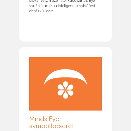
slova, věty, fráze... Aplikace Mind’s Eye
využívá umělou inteligenci k vytváření
obrázků, které...
Minds Eye -
symbolbaseret