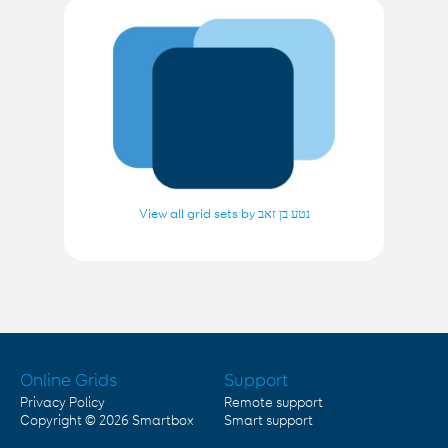
View all grid sets by נטע בן זאב
Online Grids
Support
Privacy Policy
Remote support
Copyright © 2026
Smartbox
Smart support