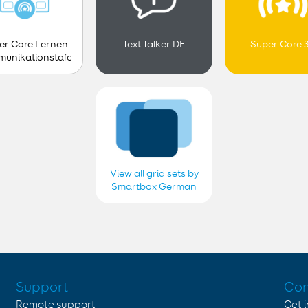
er Core Lernen
Text Talker DE
Super Core 
unikationstafel
- Kind
View all grid sets by
Smartbox German
Support
Con
Remote support
Get 