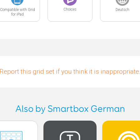
Choices
Compatible with Grid
Deutsch
for iPad
Report this grid set if you think it is inappropriate
Also by Smartbox German