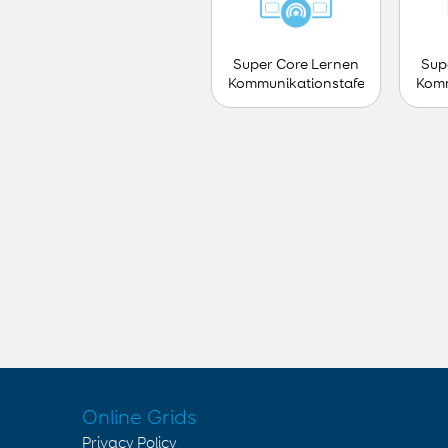
Super Core Lernen
Sup
Kommunikationstafel
Komm
- Teen
Online Grids
Privacy Policy