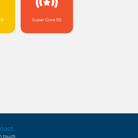
30
Super Core 50
tact
in touch