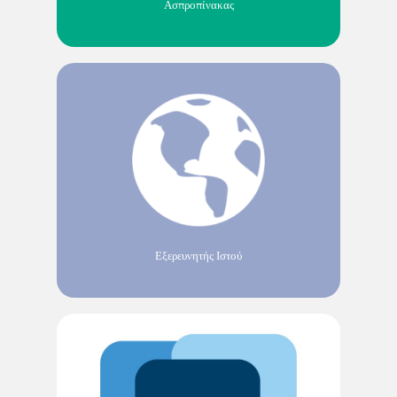
Ασπροπίνακας
Εξερευνητής Ιστού