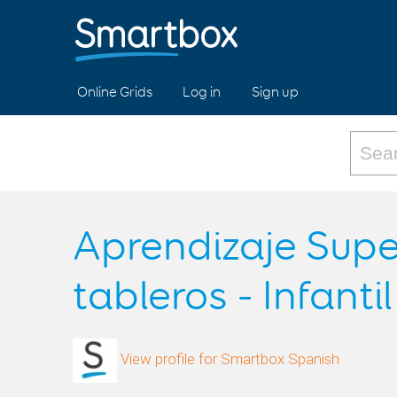
Online Grids
Log in
Sign up
Aprendizaje Supe
tableros - Infantil
View profile for Smartbox Spanish