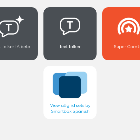
t Talker IA beta
Text Talker
Super Core 
View all grid sets by
Smartbox Spanish